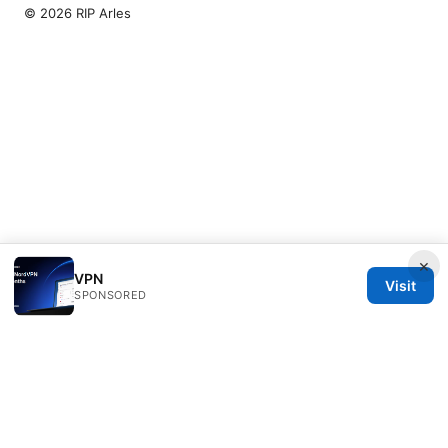
© 2026 RIP Arles
×
VPN
Visit
SPONSORED
RIP Arles Studio LLC
100 W 10th Street
Wilmington, DE, 19801
US
team@rip-arles.org