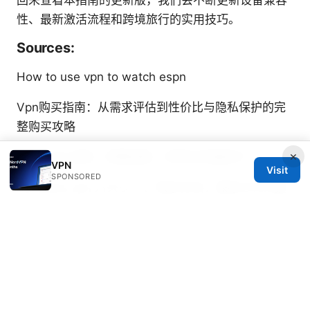
性、最新激活流程和跨境旅行的实用技巧。
Sources:
How to use vpn to watch espn
Vpn购买指南：从需求评估到性价比与隐私保护的完
整购买攻略
×
Vpn 七天 試用：完整指南、评测与实操技巧
VPN
Visit
SPONSORED
Windows vpn パスワード 表示方法：保存された接
続情報を安全に確認する—Windows Credential
Managerでの表示手順とセキュリティ対策ガイド
翻
墙 mac 的完整指南：在 macOS 上使用 VPN 提速、
保护隐私与绕过地域限制
国内vpn节点使用指南：稳定性、合规性、配置与测