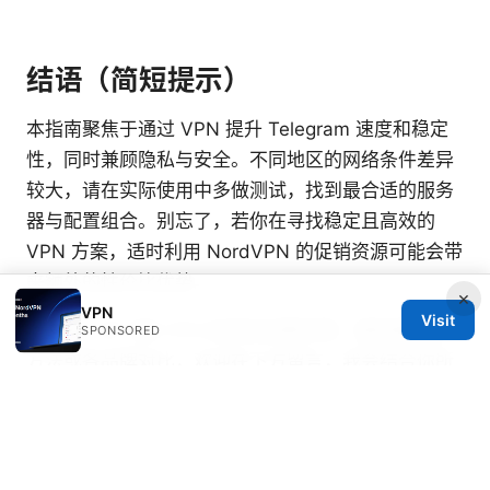
结语（简短提示）
本指南聚焦于通过 VPN 提升 Telegram 速度和稳定
性，同时兼顾隐私与安全。不同地区的网络条件差异
较大，请在实际使用中多做测试，找到最合适的服务
器与配置组合。别忘了，若你在寻找稳定且高效的
VPN 方案，适时利用 NordVPN 的促销资源可能会带
来额外的性价比优势。
×
VPN
Visit
如需进一步了解 VPN 的具体设置步骤、服务器测试
SPONSORED
方法或各品牌对比，欢迎在下方留言，我会结合你所
在地区给出更精准的建议。
Esim 申请指南 2025：手
把手教你如何轻松开通和使用，告别实体卡烦恼，完
整教程、设备兼容、跨境旅行与 VPN 安全指南