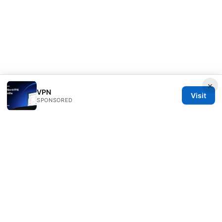
×
VPN
Visit
SPONSORED
RIP Arles Studio LLC
100 W 10th Street
Wilmington, DE, 19801
US
team@rip-arles.org
+1-503-555-0172
About
Privacy Policy
Terms of Use