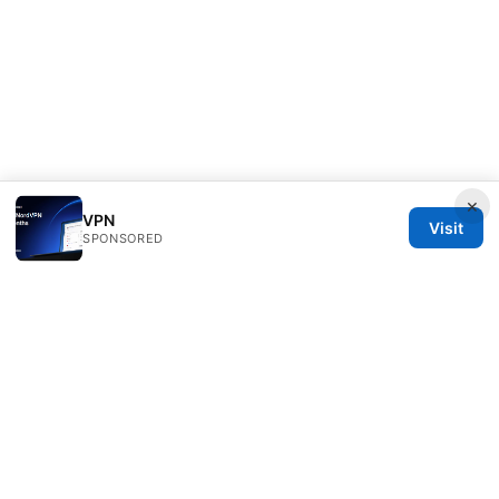
×
VPN
Visit
SPONSORED
RIP Arles Studio LLC
100 W 10th Street
Wilmington, DE, 19801
US
team@rip-arles.org
+1-503-555-0172
About
Privacy Policy
Terms of Use