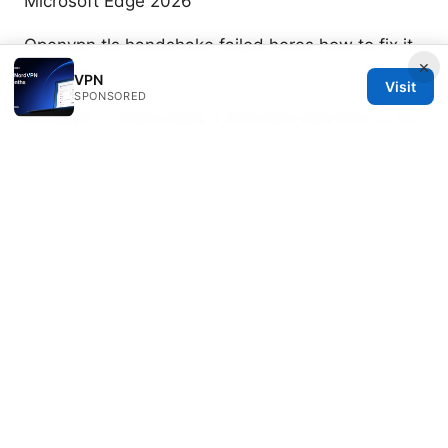
Microsoft Edge 2026
Openvpn tls handshake failed heres how to fix it
×
like a pro
VPN
Visit
SPONSORED
Nordvpn in china does it still work and how to fix
it in 2026: Updated Guide for 2026
电脑安装
vpn：快速完整指南與實用技巧，安全上網與隱私保
護攻略
Why Your SBS On Demand Isn’t Working With
Your VPN And How To Fix It Fast
Самые быстрые vpn сервисы 2026 полный
гайд п