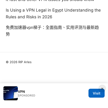
Is Using a VPN Legal in Egypt Understanding the
Rules and Risks in 2026
免费加速器vpn梯子：全面指南、实用评测与最新趋
势
© 2026 RIP Arles
×
VPN
Visit
SPONSORED