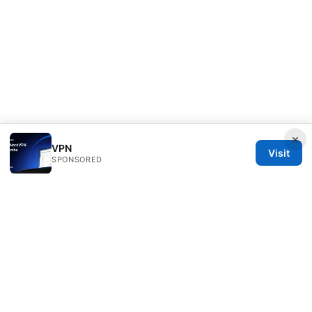
×
VPN
Visit
SPONSORED
RIP Arles Studio LLC
100 W 10th Street
Wilmington, DE, 19801
US
team@rip-arles.org
+1-503-555-0172
About
Privacy Policy
Terms of Use