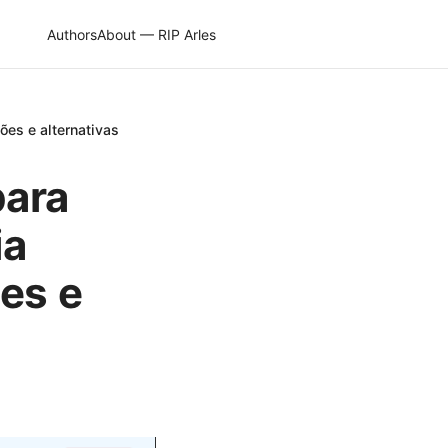
Authors
About — RIP Arles
ões e alternativas
para
ia
es e