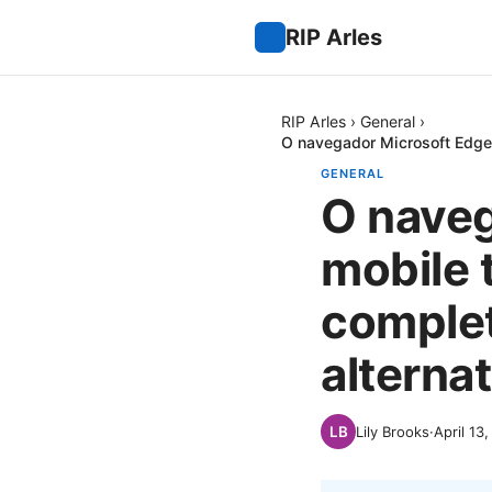
RIP Arles
RIP Arles
›
General
›
O navegador Microsoft Edge 
GENERAL
O naveg
mobile 
complet
alterna
Lily Brooks
·
April 13