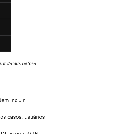
ant details before
em incluir
os casos, usuários
PN, ExpressVPN,